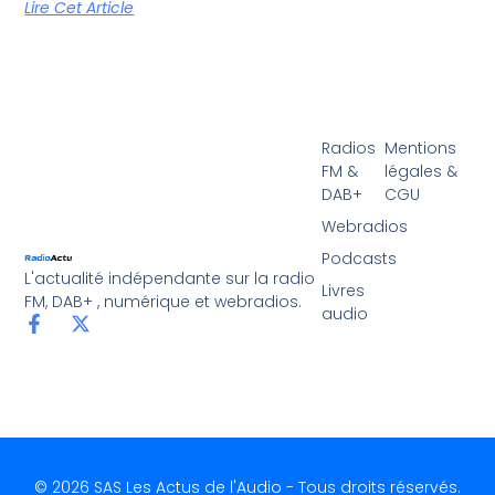
Lire Cet Article
Radios
Mentions
FM &
légales &
DAB+
CGU
Webradios
Podcasts
L'actualité indépendante sur la radio
Livres
FM, DAB+ , numérique et webradios.
audio
© 2026 SAS Les Actus de l'Audio - Tous droits réservés.