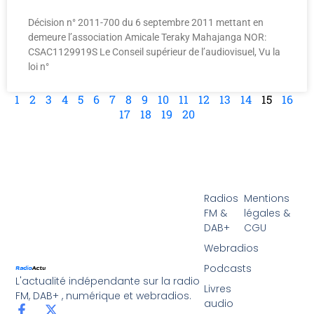
Décision n° 2011-700 du 6 septembre 2011 mettant en
demeure l’association Amicale Teraky Mahajanga NOR:
CSAC1129919S Le Conseil supérieur de l’audiovisuel, Vu la
loi n°
1
2
3
4
5
6
7
8
9
10
11
12
13
14
15
16
17
18
19
20
Radios
Mentions
FM &
légales &
DAB+
CGU
Webradios
Podcasts
L'actualité indépendante sur la radio
Livres
FM, DAB+ , numérique et webradios.
audio