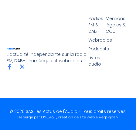
Radios
Mentions
FM &
légales &
DAB+
CGU
Webradios
Podcasts
L'actualité indépendante sur la radio
Livres
FM, DAB+ , numérique et webradios.
audio
© 2026 SAS Les Actus de l'Audio - Tous droits réservés.
Hébergé par DYCAST,
création de site web à Perpignan
.