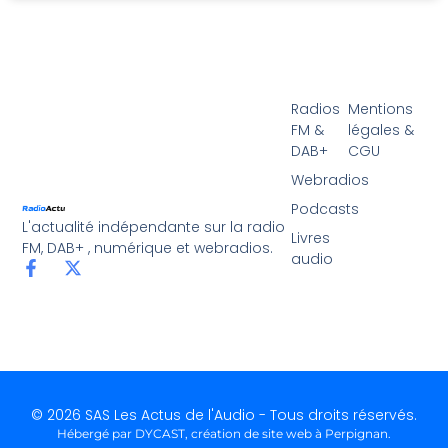
Radios
Mentions
FM &
légales &
DAB+
CGU
Webradios
Podcasts
L'actualité indépendante sur la radio
Livres
FM, DAB+ , numérique et webradios.
audio
© 2026 SAS Les Actus de l'Audio - Tous droits réservés.
Hébergé par DYCAST,
création de site web à Perpignan
.