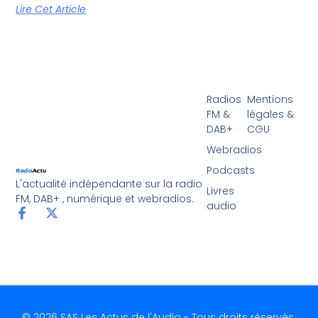
Lire Cet Article
Radios
Mentions
FM &
légales &
DAB+
CGU
Webradios
Podcasts
L'actualité indépendante sur la radio
Livres
FM, DAB+ , numérique et webradios.
audio
© 2026 SAS Les Actus de l'Audio - Tous droits réservés.