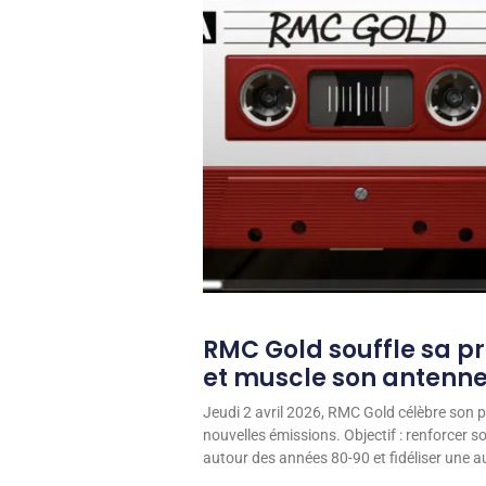
RMC Gold souffle sa p
et muscle son antenn
Jeudi 2 avril 2026, RMC Gold célèbre son p
nouvelles émissions. Objectif : renforcer 
autour des années 80-90 et fidéliser une aud