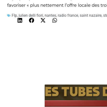
favoriser « plus nettement l’offre locale des tr
FIp
,
julien delli fiori
,
nantes
,
radio france
,
saint nazaire
,
st