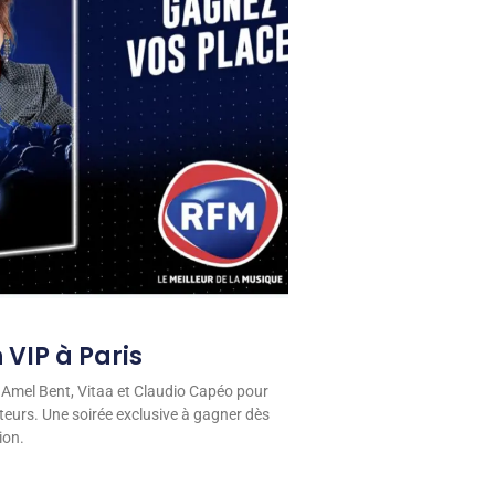
 VIP à Paris
 Amel Bent, Vitaa et Claudio Capéo pour
eurs. Une soirée exclusive à gagner dès
ion.