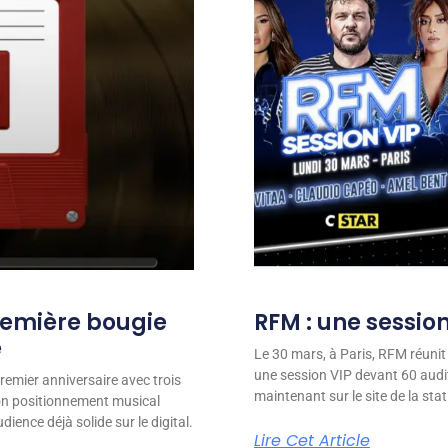
remière bougie
RFM : une session
e
Le 30 mars, à Paris, RFM réunit
une session VIP devant 60 audit
remier anniversaire avec trois
maintenant sur le site de la stat
son positionnement musical
ience déjà solide sur le digital.
Lire Cet Article