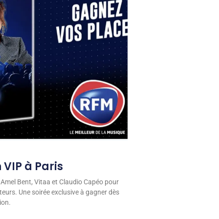
 VIP à Paris
 Amel Bent, Vitaa et Claudio Capéo pour
eurs. Une soirée exclusive à gagner dès
ion.