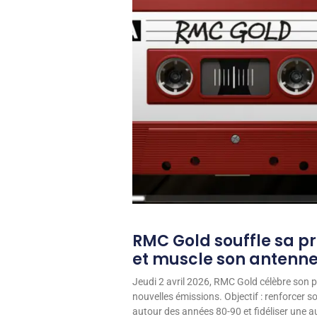
RMC Gold souffle sa p
et muscle son antenn
Jeudi 2 avril 2026, RMC Gold célèbre son p
nouvelles émissions. Objectif : renforcer 
autour des années 80-90 et fidéliser une aud