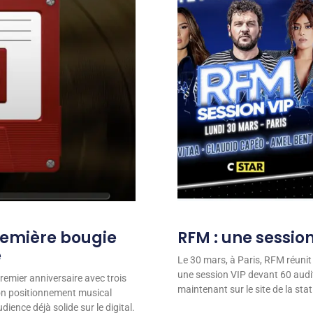
remière bougie
RFM : une session
e
Le 30 mars, à Paris, RFM réunit
une session VIP devant 60 audit
remier anniversaire avec trois
maintenant sur le site de la stat
son positionnement musical
ience déjà solide sur le digital.