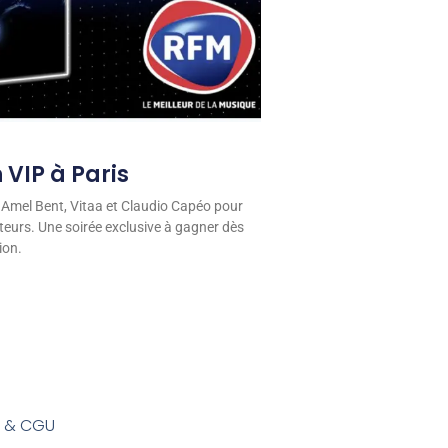
 VIP à Paris
 Amel Bent, Vitaa et Claudio Capéo pour
eurs. Une soirée exclusive à gagner dès
ion.
s & CGU