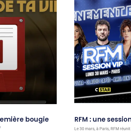
remière bougie
RFM : une session
e
Le 30 mars, à Paris, RFM réunit