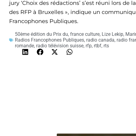
jury ‘Choix des rédactions’ s’est réuni lors de
des RFP à Bruxelles », indique un communiqué
Francophones Publiques.
50ème édition du Prix du
,
france culture
,
Lize Lekip
,
Mari
Radios Francophones Publiques
,
radio canada
,
radio fra
romande
,
radio télévision suisse
,
rfp
,
rtbf
,
rts