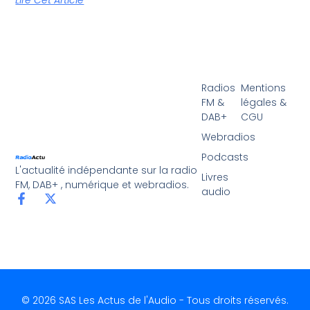
Lire Cet Article
Radios
Mentions
FM &
légales &
DAB+
CGU
Webradios
Podcasts
L'actualité indépendante sur la radio
Livres
FM, DAB+ , numérique et webradios.
audio
© 2026 SAS Les Actus de l'Audio - Tous droits réservés.