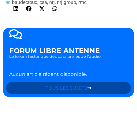
baudecroux
,
csa
,
nrj
,
nrj group
,
rmc
FORUM LIBRE ANTENNE
Le forum historique des passionnés de l'audio.
Aucun article récent disponible.
TOUS LES SUJETS